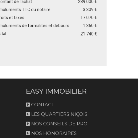
ontant de l'achat
289 000 €
moluments TTC du notaire
3 309 €
roits et taxes
17 070 €
moluments de formalités et débours
1 360 €
otal
21 740 €
EASY IMMOBILIER
CONTACT
LES QUARTIERS NIÇOIS
NOS CONSEILS DE PRO
NOS HONORAIRES