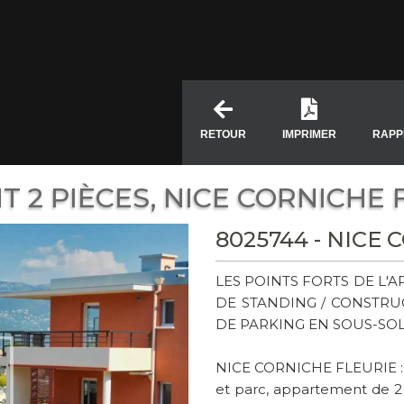
RETOUR
IMPRIMER
RAPP
 2 PIÈCES, NICE CORNICHE 
8025744 - NICE
LES POINTS FORTS DE L'
DE STANDING / CONSTRU
DE PARKING EN SOUS-SOL
NICE CORNICHE FLEURIE : D
et parc, appartement de 2