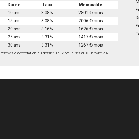
M
Durée
Taux
Mensualité
E
10 ans
3.08%
2801 €/mois
D
15 ans
3.08%
2006 €/mois
E
20 ans
3.16%
1626 €/mois
T
25 ans
3.31%
1417 €/mois
30 ans
3.31%
1267 €/mois
éserves d'acceptation du dossier. Taux actualisés au 01 Janvier 2026.