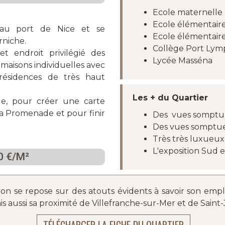
Ecole maternelle
Ecole élémentair
qu’au port de Nice et se
Ecole élémentaire
rniche.
Collège Port Lym
t endroit privilégié des
Lycée Masséna
maisons individuelles avec
 résidences de très haut
Les + du Quartier
ille, pour créer une carte
 la Promenade et pour finir
Des
vues somptue
Des vues somptueu
Très très luxueux
L'exposition Sud 
0 €/M²
n se repose sur des atouts évidents à savoir son empl
aussi sa proximité de Villefranche-sur-Mer et de Saint-Je
TÉLÉCHARGER LA FICHE DU QUARTIER